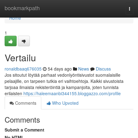
Home
bookmarkpath
Togg
navi
Home
1
Vertailu
ronaldbaaq676035
54 days ago
News
Discuss
Jos sitoutut löytää parhaat vedonlyöntisivustot suomalaisille
pelaajille, on tarpeen tutkia eri vaihtoehtoja. Kaikki sivustoista
tarjoaa ilmaista rekisteröintiä ja kampanjoita, joten tunnista
erilaisten
https://haleemaanbi344155.bloggazzo.com/profile
Comments
Who Upvoted
Comments
Submit a Comment
No HTML