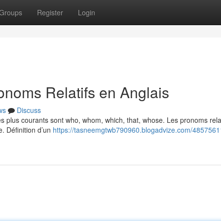
Groups
Register
Login
noms Relatifs en Anglais
ws
Discuss
Les plus courants sont who, whom, which, that, whose. Les pronoms relat
e. Définition d’un
https://tasneemgtwb790960.blogadvize.com/4857561