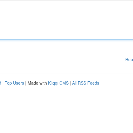
Rep
d
|
Top Users
| Made with
Kliqqi CMS
|
All RSS Feeds