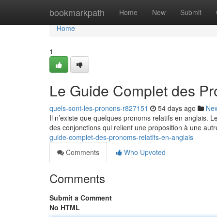
Home
bookmarkpath
Home
New
Submit
Home
1
Le Guide Complet des Pro
quels-sont-les-pronons-r827151
54 days ago
Ne
Il n’existe que quelques pronoms relatifs en anglais. 
des conjonctions qui relient une proposition à une autr
guide-complet-des-pronoms-relatifs-en-anglais
Comments
Who Upvoted
Comments
Submit a Comment
No HTML