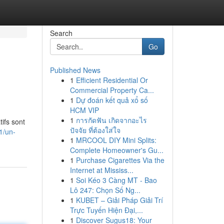
Search
Go
Published News
1
Efficient Residential Or
Commercial Property Ca...
1
Dự đoán kết quả xổ số
HCM VIP
1
การกัดฟัน เกิดจากอะไร
ifs sont
ปัจจัย ที่ต้องใส่ใจ
1/un-
1
MRCOOL DIY Mini Splits:
Complete Homeowner's Gu...
1
Purchase Cigarettes Via the
Internet at Mississ...
1
Soi Kéo 3 Càng MT - Bao
Lô 247: Chọn Số Ng...
1
KUBET – Giải Pháp Giải Trí
Trực Tuyến Hiện Đại,...
1
Discover Sugus18: Your