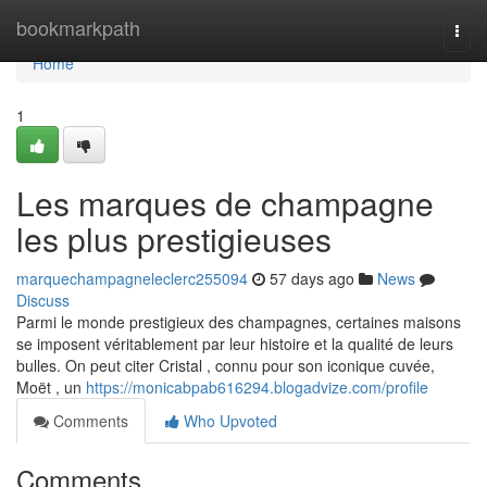
Home
bookmarkpath
Togg
navi
Home
1
Les marques de champagne
les plus prestigieuses
marquechampagneleclerc255094
57 days ago
News
Discuss
Parmi le monde prestigieux des champagnes, certaines maisons
se imposent véritablement par leur histoire et la qualité de leurs
bulles. On peut citer Cristal , connu pour son iconique cuvée,
Moët , un
https://monicabpab616294.blogadvize.com/profile
Comments
Who Upvoted
Comments