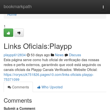
Home
bookmarkpath
Togg
navi
Home
1
Links Oficiais:Playpp
playpp612834
53 days ago
News
Discuss
Esta página serve como hub oficial de verificação das nossas
redes e perfis externos, garantindo que você está seguindo os
canais oficiais da Playpp Canais Verificados: Website Oficial:
https://roryezzk751826.pages10.com/links-oficiais-playpp-
75371099
Comments
Who Upvoted
Comments
Submit a Comment