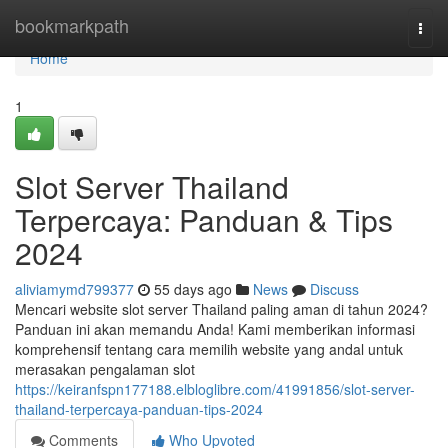
Home
bookmarkpath
Togg
navi
Home
1
Slot Server Thailand
Terpercaya: Panduan & Tips
2024
aliviamymd799377
55 days ago
News
Discuss
Mencari website slot server Thailand paling aman di tahun 2024?
Panduan ini akan memandu Anda! Kami memberikan informasi
komprehensif tentang cara memilih website yang andal untuk
merasakan pengalaman slot
https://keiranfspn177188.elbloglibre.com/41991856/slot-server-
thailand-terpercaya-panduan-tips-2024
Comments
Who Upvoted