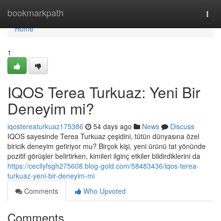
Home
bookmarkpath
Togg
navi
Home
1
IQOS Terea Turkuaz: Yeni Bir
Deneyim mi?
iqostereaturkuaz175386
54 days ago
News
Discuss
IQOS sayesinde Terea Turkuaz çeşidini, tütün dünyasına özel
biricik deneyim getiriyor mu? Birçok kişi, yeni ürünü tat yönünde
pozitif görüşler belirtirken, kimileri ilginç etkiler bildirdiklerini da
https://cecilyfsgh275608.blog-gold.com/58483436/iqos-terea-
turkuaz-yeni-bir-deneyim-mi
Comments
Who Upvoted
Comments