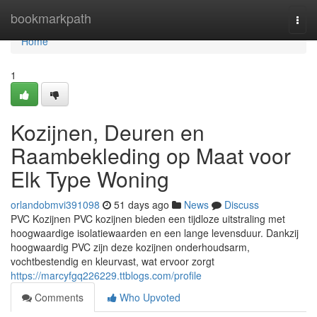
Home
bookmarkpath
Togg
navi
Home
1
Kozijnen, Deuren en
Raambekleding op Maat voor
Elk Type Woning
orlandobmvi391098
51 days ago
News
Discuss
PVC Kozijnen PVC kozijnen bieden een tijdloze uitstraling met
hoogwaardige isolatiewaarden en een lange levensduur. Dankzij
hoogwaardig PVC zijn deze kozijnen onderhoudsarm,
vochtbestendig en kleurvast, wat ervoor zorgt
https://marcyfgq226229.ttblogs.com/profile
Comments
Who Upvoted