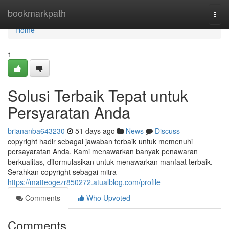
Home
bookmarkpath
Togg
navi
Home
1
Solusi Terbaik Tepat untuk
Persyaratan Anda
briananba643230
51 days ago
News
Discuss
copyright hadir sebagai jawaban terbaik untuk memenuhi
persayaratan Anda. Kami menawarkan banyak penawaran
berkualitas, diformulasikan untuk menawarkan manfaat terbaik.
Serahkan copyright sebagai mitra
https://matteogezr850272.atualblog.com/profile
Comments
Who Upvoted
Comments