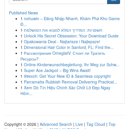
Published News
1
nohuwin – Đăng Nhập Nhanh, Khám Phá Kho Game
Đ...
1
חשפניות: המדריך המלא למצוא את המושלמת
1
Unlock His Secret Obsession: Your Download Guide
1
Opakowania Deal - Najtańsze i Najlepsze!
1
Dimensional Hair Color in Sanford, FL: Find the...
1
Рассмотрение OmeglatV: Стоит ли Тратить
Ресурсы?
1
Online-Kinderwunschbegleitung: Ihr Weg zur Schw...
1
Super Ace Jackpot – Big Wins Await!
1
99exch: Get Your New ID & Seamless copyright
1
Parramatta Rubbish Removal Delivering Practical...
1
Xem Dò Tín Hiệu Chính Xác Chốt Lô Đẹp Ngay
Hôm...
Copyright © 2026 |
Advanced Search
|
Live
|
Tag Cloud
|
Top