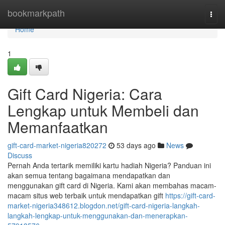
Home
bookmarkpath
Togg
navi
Home
1
Gift Card Nigeria: Cara
Lengkap untuk Membeli dan
Memanfaatkan
gift-card-market-nigeria820272
53 days ago
News
Discuss
Pernah Anda tertarik memiliki kartu hadiah Nigeria? Panduan ini
akan semua tentang bagaimana mendapatkan dan
menggunakan gift card di Nigeria. Kami akan membahas macam-
macam situs web terbaik untuk mendapatkan gift
https://gift-card-
market-nigeria348612.blogdon.net/gift-card-nigeria-langkah-
langkah-lengkap-untuk-menggunakan-dan-menerapkan-