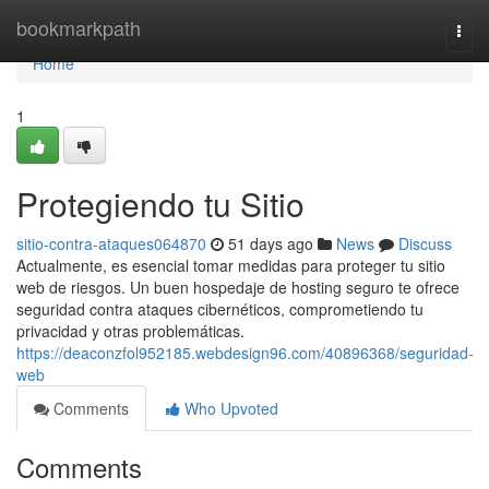
Home
bookmarkpath
Togg
navi
Home
1
Protegiendo tu Sitio
sitio-contra-ataques064870
51 days ago
News
Discuss
Actualmente, es esencial tomar medidas para proteger tu sitio
web de riesgos. Un buen hospedaje de hosting seguro te ofrece
seguridad contra ataques cibernéticos, comprometiendo tu
privacidad y otras problemáticas.
https://deaconzfol952185.webdesign96.com/40896368/seguridad-
web
Comments
Who Upvoted
Comments