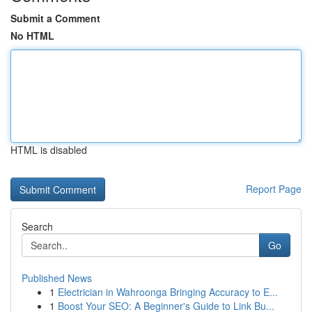
Submit a Comment
No HTML
HTML is disabled
Report Page
Search
Go
Published News
1
Electrician in Wahroonga Bringing Accuracy to E...
1
Boost Your SEO: A Beginner's Guide to Link Bu...