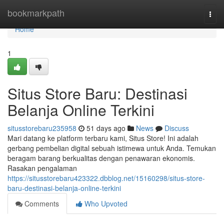
Home
bookmarkpath
Togg
navi
Home
1
Situs Store Baru: Destinasi
Belanja Online Terkini
situsstorebaru235958
51 days ago
News
Discuss
Mari datang ke platform terbaru kami, Situs Store! Ini adalah
gerbang pembelian digital sebuah istimewa untuk Anda. Temukan
beragam barang berkualitas dengan penawaran ekonomis.
Rasakan pengalaman
https://situsstorebaru423322.dbblog.net/15160298/situs-store-
baru-destinasi-belanja-online-terkini
Comments
Who Upvoted