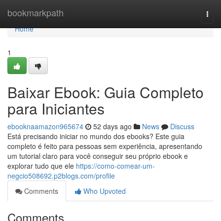
Home
bookmarkpath
Togg
navi
Home
1
Baixar Ebook: Guia Completo
para Iniciantes
ebooknaamazon965674
52 days ago
News
Discuss
Está precisando iniciar no mundo dos ebooks? Este guia
completo é feito para pessoas sem experiência, apresentando
um tutorial claro para você conseguir seu próprio ebook e
explorar tudo que ele
https://como-comear-um-
negcio508692.p2blogs.com/profile
Comments
Who Upvoted
Comments