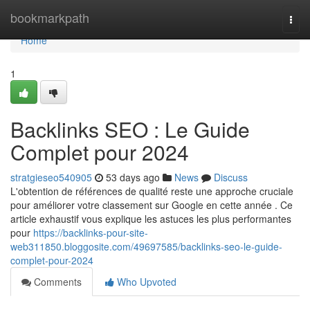
Home
bookmarkpath
Togg
navi
Home
1
Backlinks SEO : Le Guide
Complet pour 2024
stratgieseo540905
53 days ago
News
Discuss
L'obtention de références de qualité reste une approche cruciale
pour améliorer votre classement sur Google en cette année . Ce
article exhaustif vous explique les astuces les plus performantes
pour
https://backlinks-pour-site-
web311850.bloggosite.com/49697585/backlinks-seo-le-guide-
complet-pour-2024
Comments
Who Upvoted