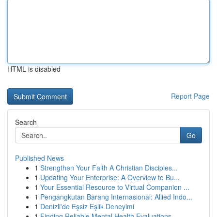
HTML is disabled
Report Page
Search
Go
Published News
1
Strengthen Your Faith A Christian Disciples...
1
Updating Your Enterprise: A Overview to Bu...
1
Your Essential Resource to Virtual Companion ...
1
Pengangkutan Barang Internasional: Allied Indo...
1
Denizli'de Eşsiz Eşlik Deneyimi
1
Finding Reliable Mental Health Evaluations...