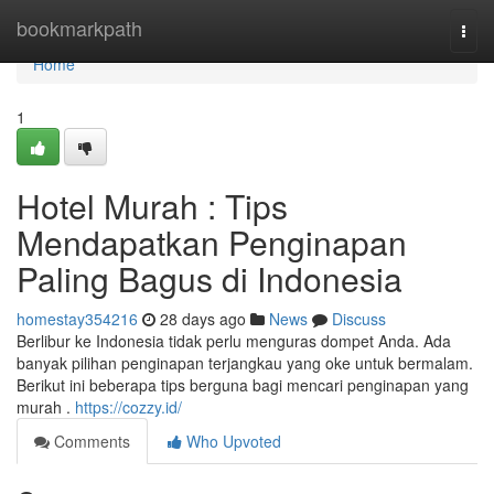
Home
bookmarkpath
Togg
navi
Home
1
Hotel Murah : Tips
Mendapatkan Penginapan
Paling Bagus di Indonesia
homestay354216
28 days ago
News
Discuss
Berlibur ke Indonesia tidak perlu menguras dompet Anda. Ada
banyak pilihan penginapan terjangkau yang oke untuk bermalam.
Berikut ini beberapa tips berguna bagi mencari penginapan yang
murah .
https://cozzy.id/
Comments
Who Upvoted