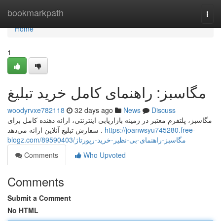
Home
bookmarkpath
Togg
navi
Home
1
مگاسبز: راهنمای کامل خرید تبلیغ
woodyrvxe782118
32 days ago
News
Discuss
مگاسبز، پلتفرم معتبر در زمینه بازاریابی اینترنتی، ارائه دهنده کامل برای
سفارش تبلیغ آنلاین ارائه می‌دهد .
https://joanwsyu745280.free-
blogz.com/89590403/مگاسبز-راهنمای-بی-نظیر-خرید-رپورتاژ
Comments
Who Upvoted
Comments
Submit a Comment
No HTML