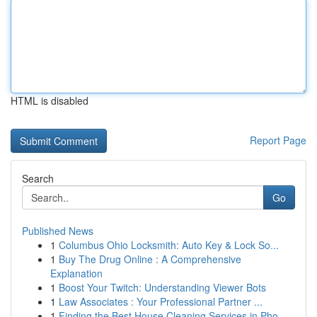
HTML is disabled
Report Page
Search
Go
Published News
1
Columbus Ohio Locksmith: Auto Key & Lock So...
1
Buy The Drug Online : A Comprehensive
Explanation
1
Boost Your Twitch: Understanding Viewer Bots
1
Law Associates : Your Professional Partner ...
1
Finding the Best House Cleaning Services in Pho...