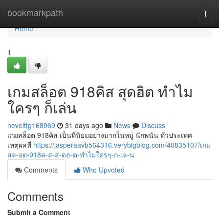
Home
bookmarkpath
Togg
navi
Home
1
เกมสล็อต 918คิส สุดฮิต ทำไม
ใครๆ ก็เล่น
nevelttg168969
31 days ago
News
Discuss
เกมสล็อต 918คิส เป็นที่นิยมอย่างมากในหมู่ นักพนัน ทั่วประเทศ
เหตุผลที่
https://jasperaavb564316.verybigblog.com/40835107/เกม
สล-อต-918ค-ส-ส-ดฮ-ต-ทำไมใครๆ-ก-เล-น
Comments
Who Upvoted
Comments
Submit a Comment