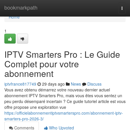
Home
bookmarkpath
Togg
navi
Home
1
IPTV Smarters Pro : Le Guide
Complet pour votre
abonnement
iptvfrance817749
29 days ago
News
Discuss
Vous avez obtenu démarrez votre nouveau dernier actuel
abonnement IPTV Smarters Pro, mais vous êtes vous sentez un
peu perdu désemparé incertain ? Ce guide tutoriel article est vous
offre propose une exploration vue
https://officielabonnementiptvsmarterspro.com/abonnement-iptv-
smarters-pro-2026-3/
Comments
Who Upvoted